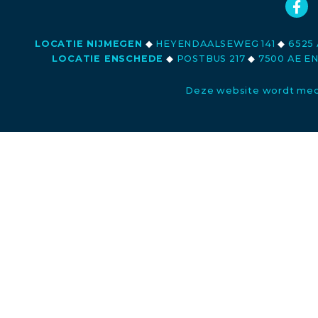
LOCATIE NIJMEGEN
◆
HEYENDAALSEWEG 141
◆
6525 
LOCATIE ENSCHEDE
◆
POSTBUS 217
◆
7500 AE E
Deze website wordt med