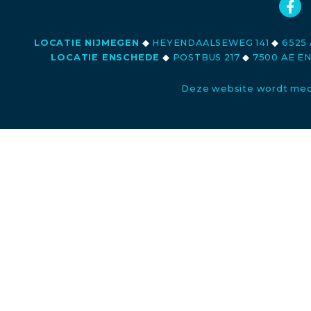
LOCATIE NIJMEGEN
◆
HEYENDAALSEWEG 141
◆
6525 
LOCATIE ENSCHEDE
◆
POSTBUS 217
◆
7500 AE E
Deze website wordt med