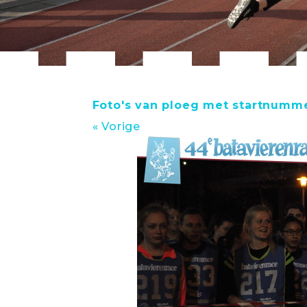
Foto's van ploeg met startnumme
« Vorige