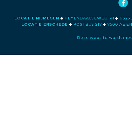
LOCATIE NIJMEGEN
◆
HEYENDAALSEWEG 141
◆
6525 
LOCATIE ENSCHEDE
◆
POSTBUS 217
◆
7500 AE E
Deze website wordt med