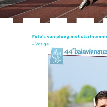
Foto's van ploeg met startnumm
« Vorige