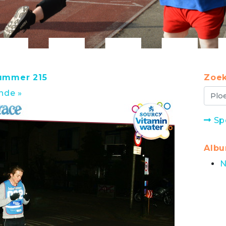
nummer 215
Zoek
nde »
Sp
Alb
N