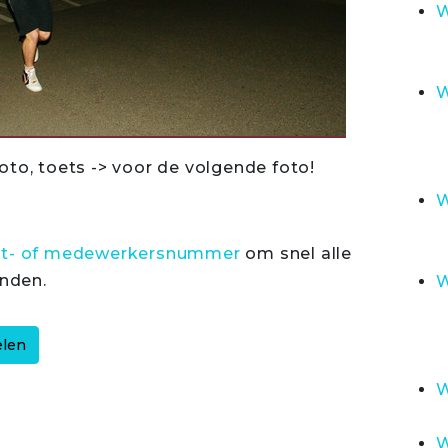
W
W
oto, toets -> voor de volgende foto!
W
rt- of medewerkersnummer
om snel alle
inden.
W
W
W