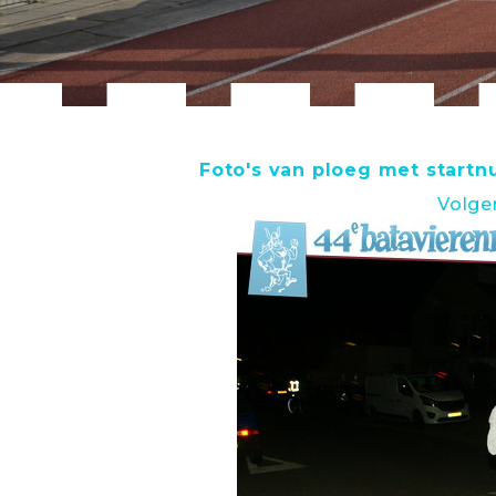
Foto's van ploeg met start
Volge