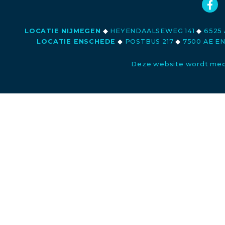
LOCATIE NIJMEGEN
◆
HEYENDAALSEWEG 141
◆
6525 
LOCATIE ENSCHEDE
◆
POSTBUS 217
◆
7500 AE E
Deze website wordt med