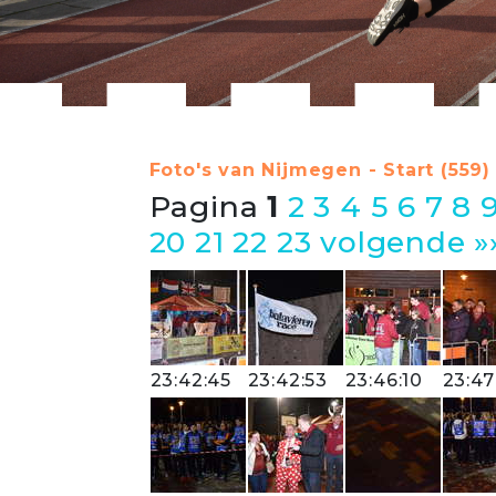
Foto's van Nijmegen - Start (559)
Pagina
1
2
3
4
5
6
7
8
20
21
22
23
volgende »
23:42:45
23:42:53
23:46:10
23:47