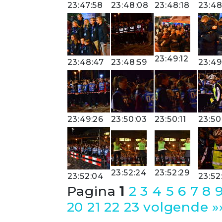
23:47:58
23:48:08
23:48:18
23:48
23:49:12
23:48:47
23:48:59
23:49
23:49:26
23:50:03
23:50:11
23:50
23:52:24
23:52:29
23:52:04
23:52
Pagina
1
2
3
4
5
6
7
8
20
21
22
23
volgende »