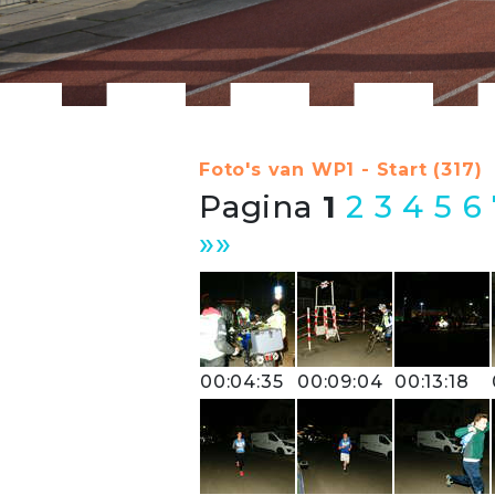
Foto's van WP1 - Start (317)
Pagina
1
2
3
4
5
6
»»
00:04:35
00:09:04
00:13:18