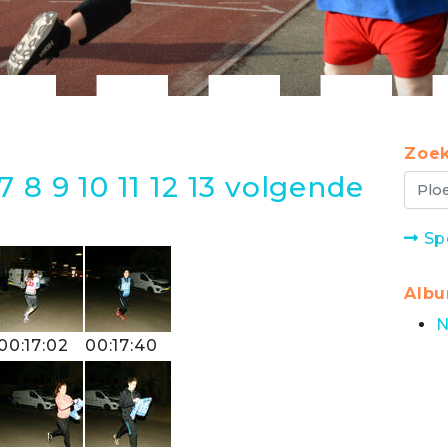
Zoek
7
8
9
10
11
12
13
volgende
Sp
Alb
N
00:17:02
00:17:40