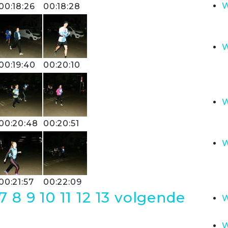
W
00:18:26
00:18:28
W
00:19:40
00:20:10
W
00:20:48
00:20:51
W
00:21:57
00:22:09
7
8
9
10
11
12
13
volgende
W
W