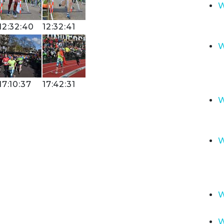
W
12:32:40
12:32:41
W
17:10:37
17:42:31
W
W
W
W