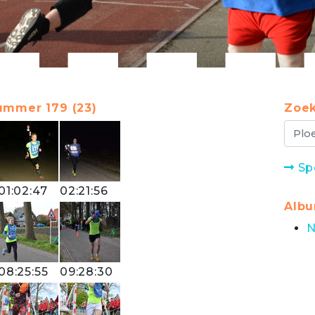
ummer 179 (23)
Zoek
Sp
01:02:47
02:21:56
Alb
N
08:25:55
09:28:30