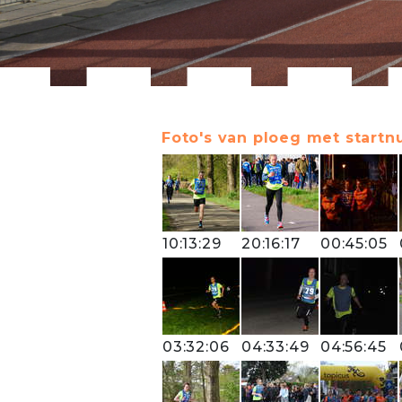
Foto's van ploeg met startn
10:13:29
20:16:17
00:45:05
03:32:06
04:33:49
04:56:45