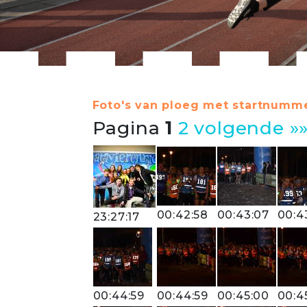
Foto's van ploeg met startnumme
Pagina
1
2
volgende »
00:42:58
00:43:07
00:4
23:27:17
00:44:59
00:44:59
00:45:00
00:4