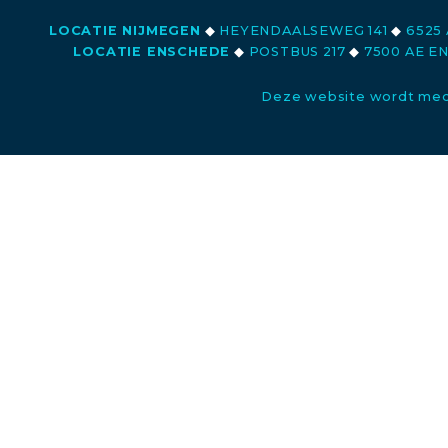
LOCATIE NIJMEGEN
◆
HEYENDAALSEWEG 141
◆
6525 
LOCATIE ENSCHEDE
◆
POSTBUS 217
◆
7500 AE E
Deze website wordt med