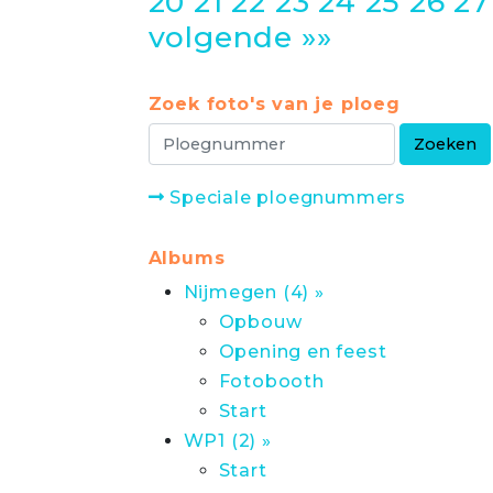
20
21
22
23
24
25
26
27
volgende »»
Zoek foto's van je ploeg
Speciale ploegnummers
Albums
Nijmegen (4) »
Opbouw
Opening en feest
Fotobooth
Start
WP1 (2) »
Start