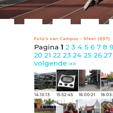
Foto's van Campus - Sfeer (897)
Pagina
1
2
3
4
5
6
7
8
20
21
22
23
24
25
26
27
volgende »»
14:10:13
15:52:45
16:00:21
16:03