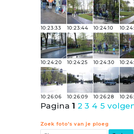
10:23:33
10:23:44
10:24:10
10:24
10:24:20
10:24:25
10:24:30
10:24
10:26:06
10:26:09
10:26:28
10:26
Pagina
1
2
3
4
5
volge
Zoek foto's van je ploeg