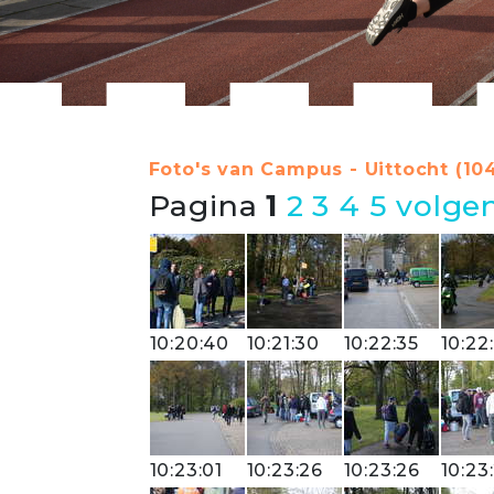
Foto's van Campus - Uittocht (10
Pagina
1
2
3
4
5
volge
10:20:40
10:21:30
10:22:35
10:22
10:23:01
10:23:26
10:23:26
10:23