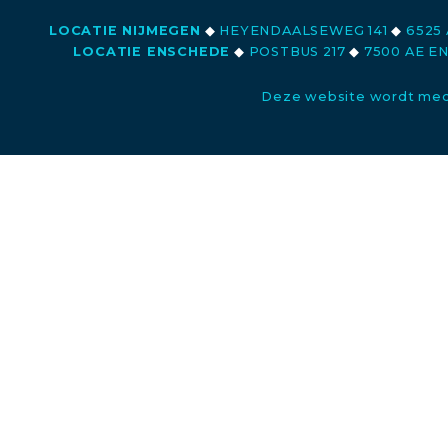
LOCATIE NIJMEGEN
◆
HEYENDAALSEWEG 141
◆
6525 
LOCATIE ENSCHEDE
◆
POSTBUS 217
◆
7500 AE E
Deze website wordt med