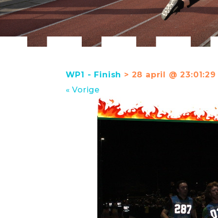
WP1 - Finish
> 28 april @ 23:01:29
« Vorige