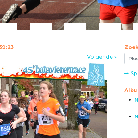
39:23
Zoek
Volgende »
Sp
Alb
N
N