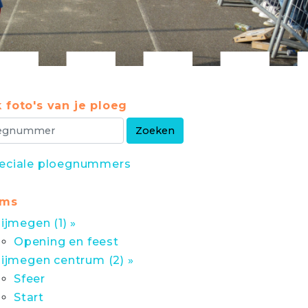
 foto's van je ploeg
eciale ploegnummers
ums
ijmegen (1) »
Opening en feest
ijmegen centrum (2) »
Sfeer
Start