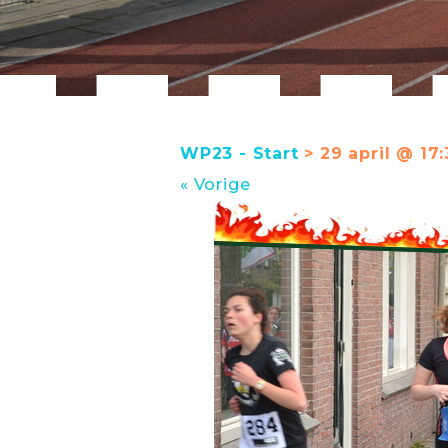
WP23 - Start
> 29 april @ 17:
« Vorige