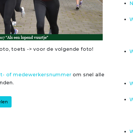
N
W
oto, toets -> voor de volgende foto!
W
rt- of medewerkersnummer
om snel alle
inden.
W
W
W