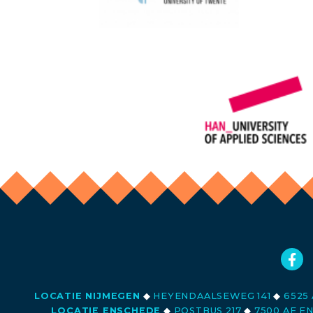
LOCATIE NIJMEGEN
◆
HEYENDAALSEWEG 141
◆
6525 
LOCATIE ENSCHEDE
◆
POSTBUS 217
◆
7500 AE E