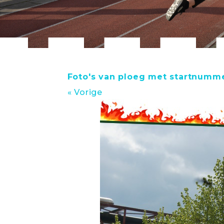
Foto's van ploeg met startnumm
« Vorige