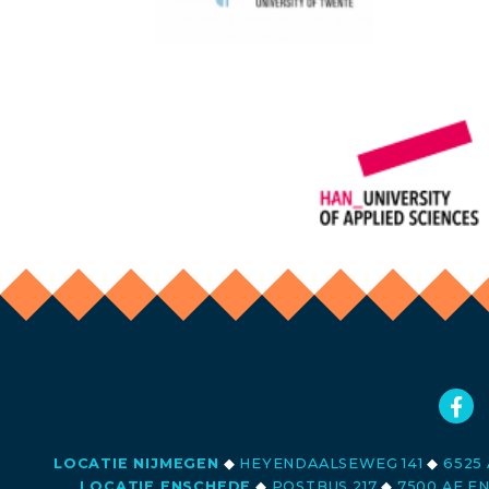
LOCATIE NIJMEGEN
◆
HEYENDAALSEWEG 141
◆
6525 
LOCATIE ENSCHEDE
◆
POSTBUS 217
◆
7500 AE E