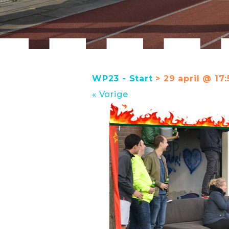
WP23 - Start
> 29 april @ 17:
« Vorige