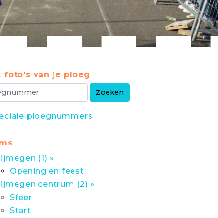
 foto's van je ploeg
eciale ploegnummers
ums
ijmegen (1) »
Opening en feest
ijmegen centrum (2) »
Sfeer
Start