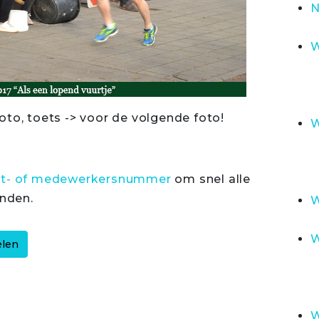
N
W
oto, toets -> voor de volgende foto!
W
rt- of medewerkersnummer
om snel alle
inden.
W
W
W