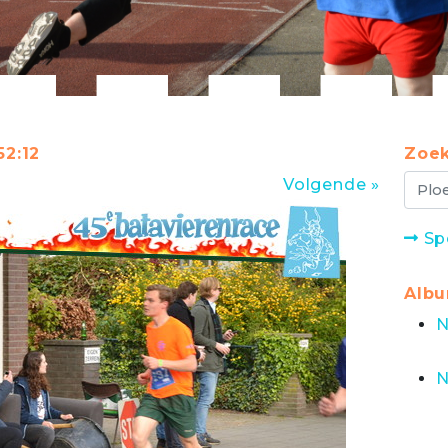
52:12
Zoek
Volgende »
Sp
Alb
N
N