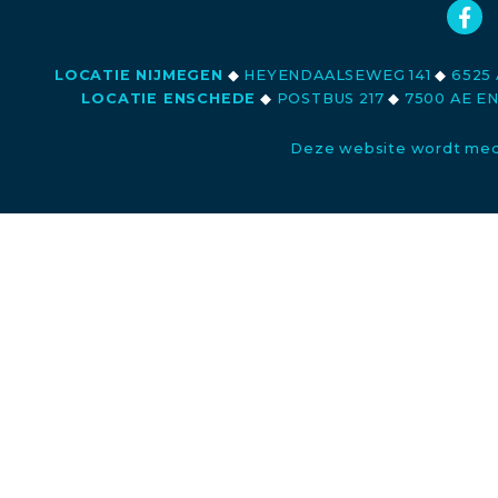
LOCATIE NIJMEGEN
◆
HEYENDAALSEWEG 141
◆
6525 
LOCATIE ENSCHEDE
◆
POSTBUS 217
◆
7500 AE E
Deze website wordt med