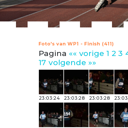
Foto's van WP1 - Finish (411)
Pagina
«« vorige
1
2
3
17
volgende »»
23:03:24
23:03:28
23:03:28
23:03