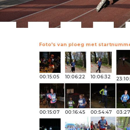
Foto's van ploeg met startnumme
00:15:05
10:06:22
10:06:32
23:10
00:15:07
00:16:45
00:54:47
03:27