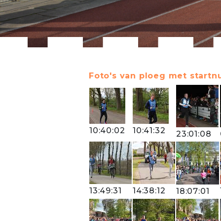
Foto's van ploeg met startn
10:40:02
10:41:32
23:01:08
13:49:31
14:38:12
18:07:01