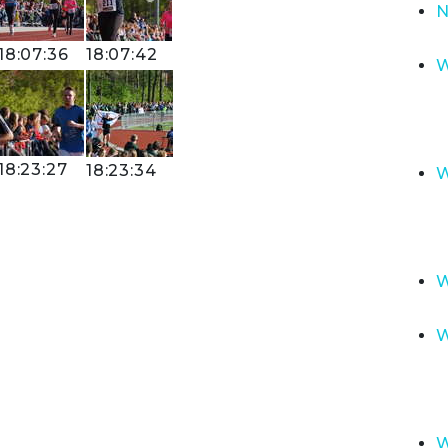
N
18:07:36
18:07:42
W
18:23:27
18:23:34
W
W
W
W