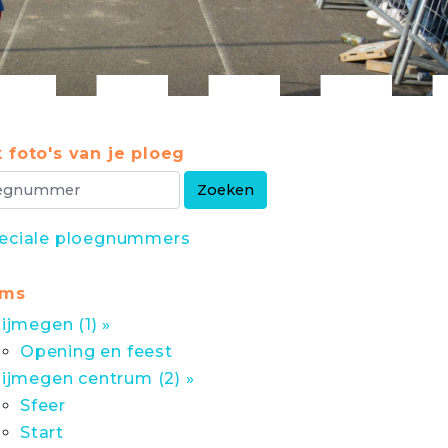
 foto's van je ploeg
eciale ploegnummers
ums
ijmegen (1) »
Opening en feest
ijmegen centrum (2) »
Sfeer
Start