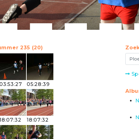
ummer 235 (20)
Zoek
Sp
03:53:27
05:28:39
Alb
N
N
18:07:32
18:07:32