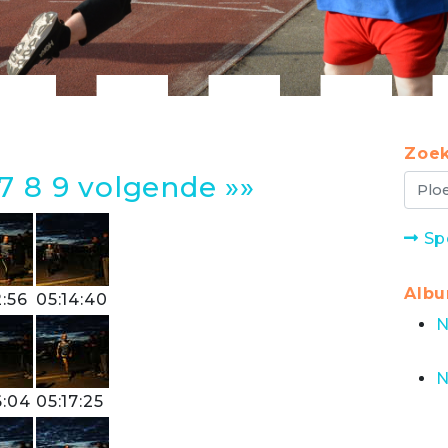
Zoek
7
8
9
volgende »»
Sp
Alb
2:56
05:14:40
N
N
6:04
05:17:25