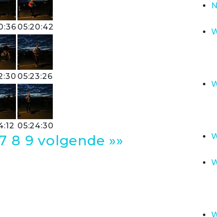
N
0:36
05:20:42
W
2:30
05:23:26
W
4:12
05:24:30
W
7
8
9
volgende »»
W
W