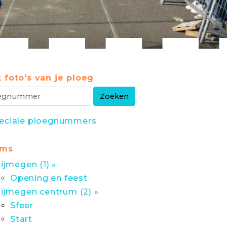
 foto's van je ploeg
eciale ploegnummers
ums
ijmegen (1) »
Opening en feest
ijmegen centrum (2) »
Sfeer
Start