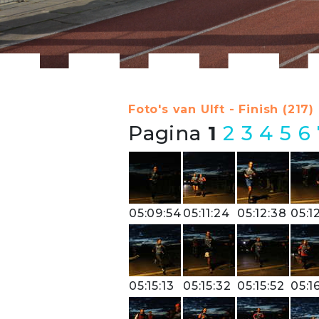
Foto's van Ulft - Finish (217)
Pagina
1
2
3
4
5
6
05:09:54
05:11:24
05:12:38
05:1
05:15:13
05:15:32
05:15:52
05:1