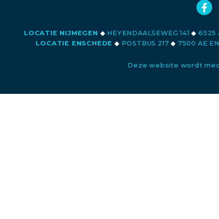
LOCATIE NIJMEGEN
◆
HEYENDAALSEWEG 141
◆
6525 
LOCATIE ENSCHEDE
◆
POSTBUS 217
◆
7500 AE E
Deze website wordt med