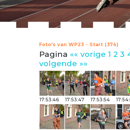
Foto's van WP23 - Start (374)
Pagina
«« vorige
1
2
3
volgende »»
17:53:46
17:53:47
17:53:54
17:54