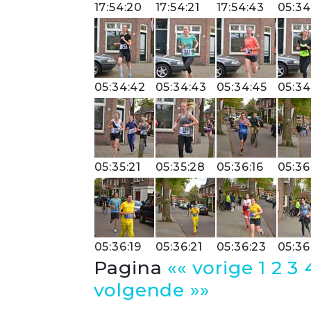
17:54:20
17:54:21
17:54:43
05:34
05:34:42
05:34:43
05:34:45
05:34
05:35:21
05:35:28
05:36:16
05:36
05:36:19
05:36:21
05:36:23
05:36
Pagina
«« vorige
1
2
3
volgende »»