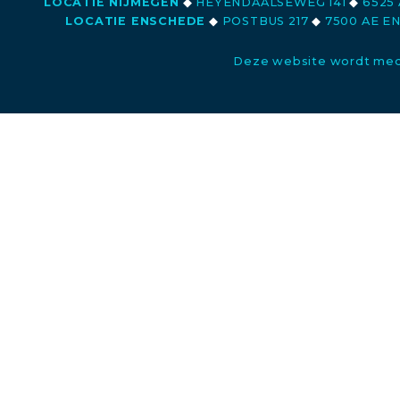
LOCATIE NIJMEGEN
◆
HEYENDAALSEWEG 141
◆
6525 
LOCATIE ENSCHEDE
◆
POSTBUS 217
◆
7500 AE E
Deze website wordt med