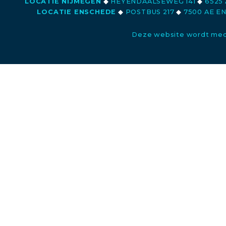
LOCATIE NIJMEGEN
◆
HEYENDAALSEWEG 141
◆
6525 
LOCATIE ENSCHEDE
◆
POSTBUS 217
◆
7500 AE E
Deze website wordt med