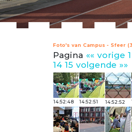
Foto's van Campus - Sfeer (
Pagina
«« vorige
1
14
15
volgende »»
14:52:48
14:52:51
14:52:52