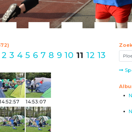
372)
Zoek
2
3
4
5
6
7
8
9
10
11
12
13
Sp
Alb
N
14:52:57
14:53:07
N