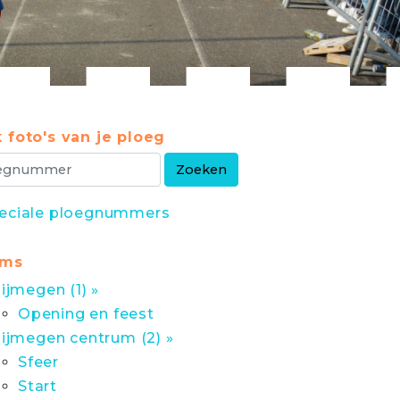
 foto's van je ploeg
eciale ploegnummers
ums
ijmegen (1) »
Opening en feest
ijmegen centrum (2) »
Sfeer
Start