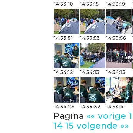
14:53:10
14:53:15
14:53:19
14:53:51
14:53:53
14:53:56
14:54:12
14:54:13
14:54:13
14:54:26
14:54:32
14:54:41
Pagina
«« vorige
1
14
15
volgende »»