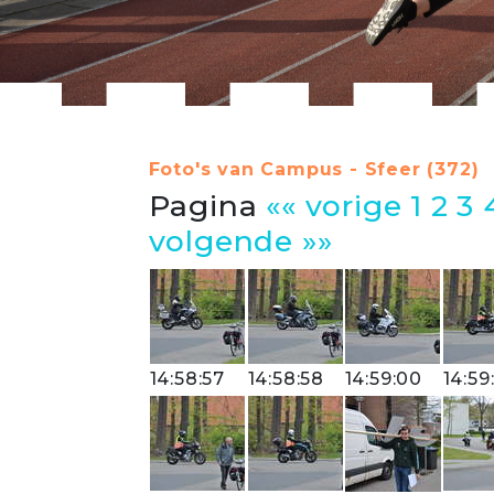
Foto's van Campus - Sfeer (372)
Pagina
«« vorige
1
2
3
volgende »»
14:58:57
14:58:58
14:59:00
14:59