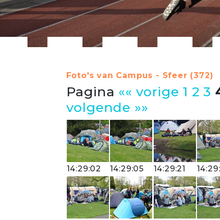
Foto's van Campus - Sfeer (372)
Pagina
«« vorige
1
2
3
volgende »»
14:29:02
14:29:05
14:29:21
14:29