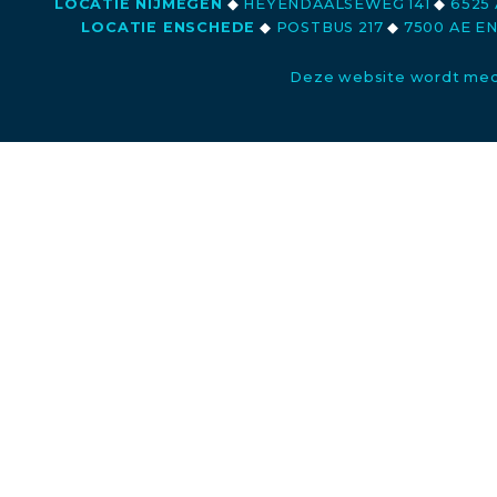
LOCATIE NIJMEGEN
◆
HEYENDAALSEWEG 141
◆
6525 
LOCATIE ENSCHEDE
◆
POSTBUS 217
◆
7500 AE E
Deze website wordt med