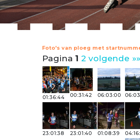
Foto's van ploeg met startnumme
Pagina
1
2
volgende »
00:31:42
06:03:00
06:03
01:36:44
23:01:38
23:01:40
01:08:39
04:16