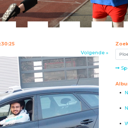
:30:25
Zoek
Volgende »
Sp
Alb
N
N
W