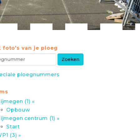
 foto's van je ploeg
eciale ploegnummers
ums
ijmegen (1) »
Opbouw
ijmegen centrum (1) »
Start
P1 (3) »