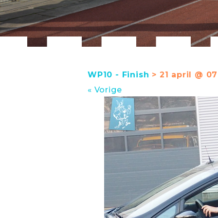
WP10 - Finish
> 21 april @ 07
« Vorige