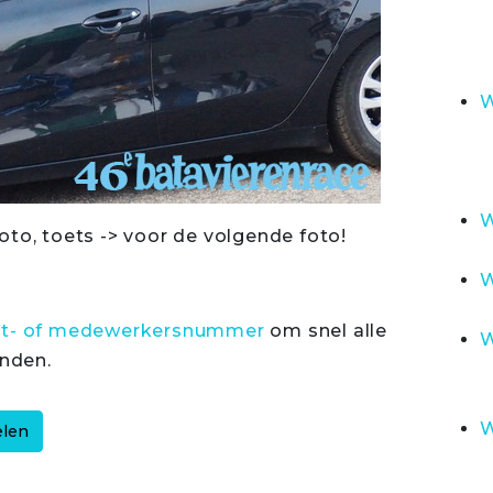
W
W
oto, toets -> voor de volgende foto!
W
rt- of medewerkersnummer
om snel alle
W
inden.
W