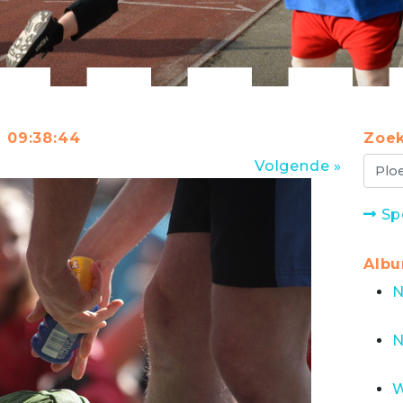
@ 09:38:44
Zoek
Volgende »
Sp
Alb
N
N
W