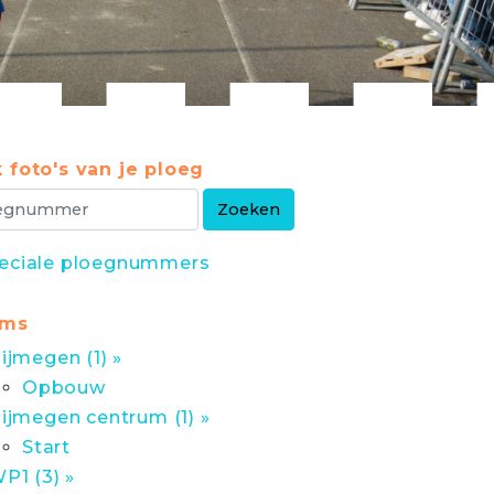
 foto's van je ploeg
eciale ploegnummers
ums
ijmegen (1) »
Opbouw
ijmegen centrum (1) »
Start
P1 (3) »