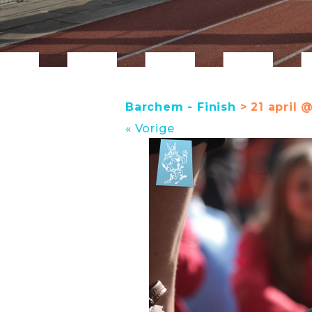
Barchem - Finish
> 21 april 
« Vorige