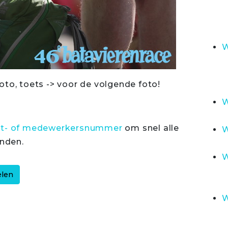
W
oto, toets -> voor de volgende foto!
W
rt- of medewerkersnummer
om snel alle
W
inden.
W
W