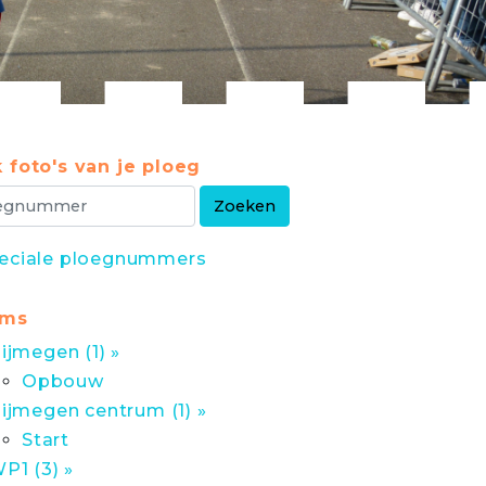
 foto's van je ploeg
eciale ploegnummers
ums
ijmegen (1) »
Opbouw
ijmegen centrum (1) »
Start
P1 (3) »