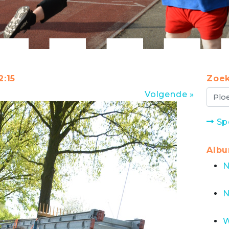
2:15
Zoek
Volgende »
Sp
Alb
N
N
W