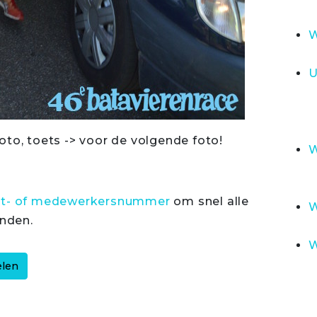
W
U
oto, toets -> voor de volgende foto!
W
rt- of medewerkersnummer
om snel alle
W
inden.
W