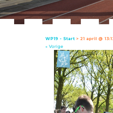
WP19 - Start
> 21 april @ 13:1
« Vorige