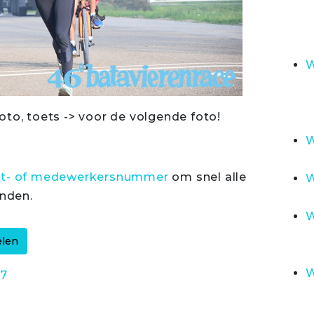
W
oto, toets -> voor de volgende foto!
W
rt- of medewerkersnummer
om snel alle
W
inden.
W
W
7