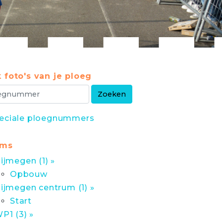
 foto's van je ploeg
eciale ploegnummers
ums
ijmegen (1) »
Opbouw
ijmegen centrum (1) »
Start
P1 (3) »