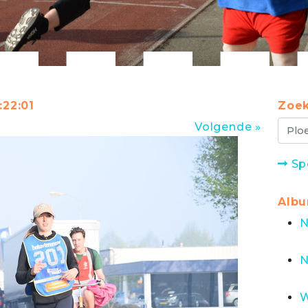
:22:01
Zoek
Volgende »
Sp
Alb
N
N
W