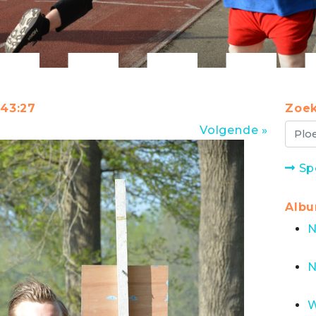
:43:27
Zoek
Volgende »
Sp
Alb
N
N
W