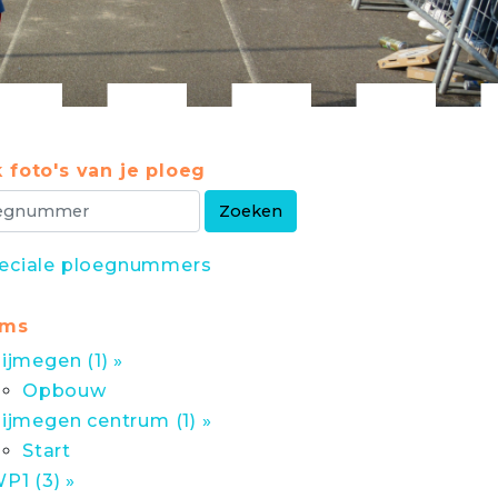
 foto's van je ploeg
eciale ploegnummers
ums
ijmegen (1) »
Opbouw
ijmegen centrum (1) »
Start
P1 (3) »