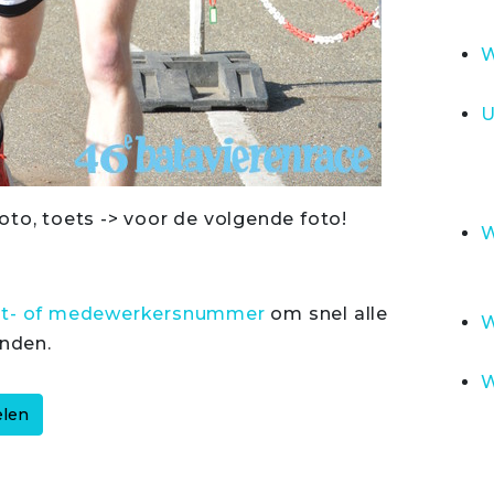
W
U
oto, toets -> voor de volgende foto!
W
rt- of medewerkersnummer
om snel alle
W
inden.
W