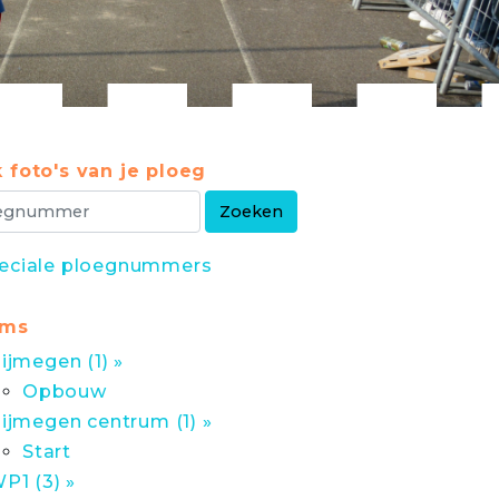
 foto's van je ploeg
eciale ploegnummers
ums
ijmegen (1) »
Opbouw
ijmegen centrum (1) »
Start
P1 (3) »