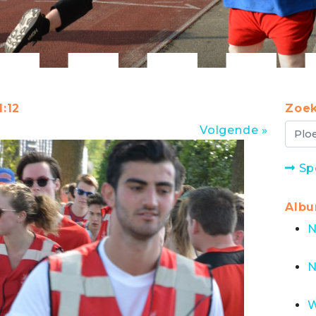
1:12
Zoek
Volgende »
Sp
Alb
N
N
W