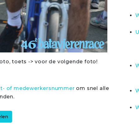
W
U
oto, toets -> voor de volgende foto!
W
rt- of medewerkersnummer
om snel alle
W
inden.
W