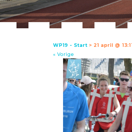
WP19 - Start
> 21 april @ 13:1
« Vorige