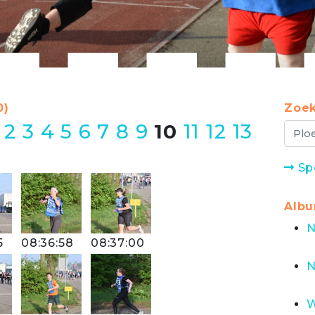
0)
Zoek
2
3
4
5
6
7
8
9
10
11
12
13
Sp
Alb
N
5
08:36:58
08:37:00
N
W