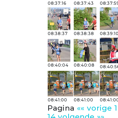
08:37:16
08:37:43
08:37:5
08:38:37
08:38:38
08:39:1
08:40:04
08:40:08
08:40:5
08:41:00
08:41:00
08:41:0
Pagina
«« vorige
1
14
volgende »»