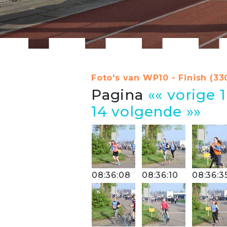
Foto's van WP10 - Finish (33
Pagina
«« vorige
1
14
volgende »»
08:36:08
08:36:10
08:36:3