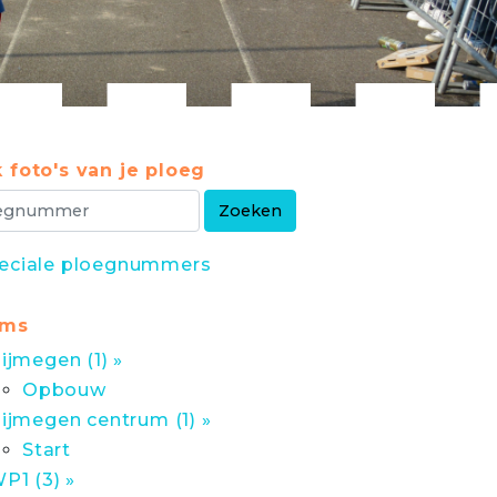
 foto's van je ploeg
eciale ploegnummers
ums
ijmegen (1) »
Opbouw
ijmegen centrum (1) »
Start
P1 (3) »