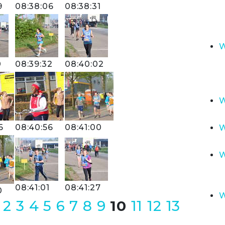
9
08:38:06
08:38:31
W
0
08:39:32
08:40:02
W
6
08:40:56
08:41:00
W
W
08:41:01
08:41:27
0
W
2
3
4
5
6
7
8
9
10
11
12
13