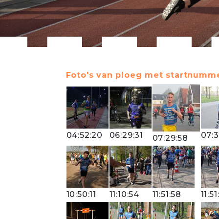
Foto's van ploeg met startnummer
04:52:20
06:29:31
07:3
07:29:58
10:50:11
11:10:54
11:51:58
11:51