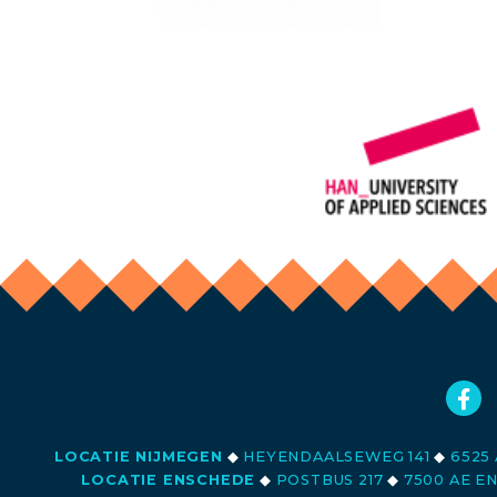
LOCATIE NIJMEGEN
◆
HEYENDAALSEWEG 141
◆
6525 
LOCATIE ENSCHEDE
◆
POSTBUS 217
◆
7500 AE E