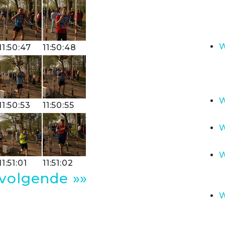
W
11:50:47
11:50:48
W
11:50:53
11:50:55
W
W
11:51:01
11:51:02
volgende »»
W