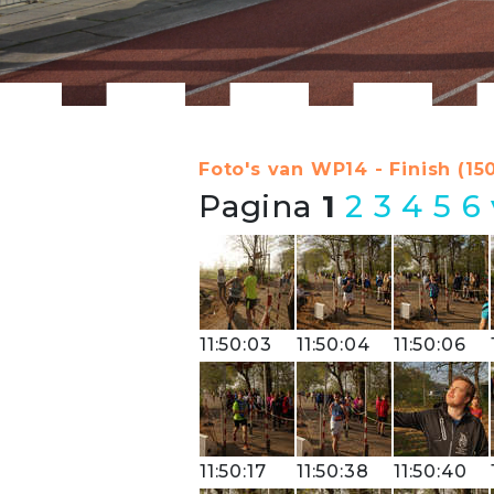
Foto's van WP14 - Finish (15
Pagina
1
2
3
4
5
6
11:50:03
11:50:04
11:50:06
11:50:17
11:50:38
11:50:40