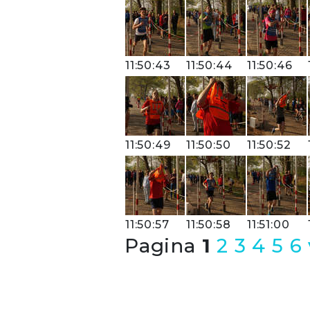
11:50:43
11:50:44
11:50:46
11:50:49
11:50:50
11:50:52
11:50:57
11:50:58
11:51:00
Pagina
1
2
3
4
5
6