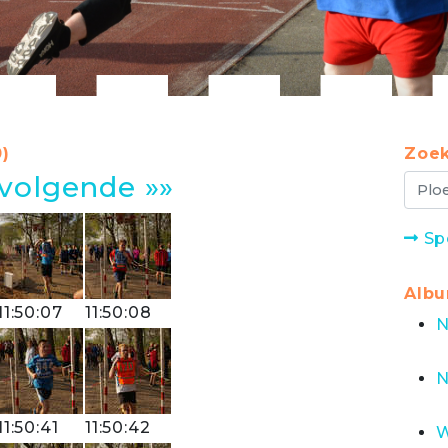
0)
Zoek
volgende »»
Sp
Alb
11:50:07
11:50:08
N
N
11:50:41
11:50:42
W