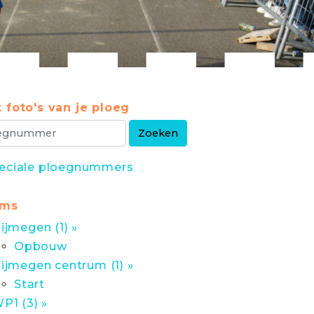
 foto's van je ploeg
eciale ploegnummers
ums
ijmegen (1) »
Opbouw
ijmegen centrum (1) »
Start
P1 (3) »