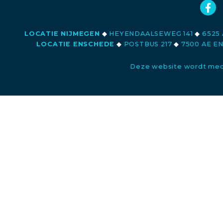
LOCATIE NIJMEGEN
◆
HEYENDAALSEWEG 141
◆
6525 
LOCATIE ENSCHEDE
◆
POSTBUS 217
◆
7500 AE E
Deze website wordt med