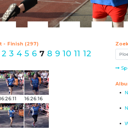
 - Finish (297)
Zoek
2
3
4
5
6
7
8
9
10
11
12
Sp
Alb
N
16:26:11
16:26:16
N
W