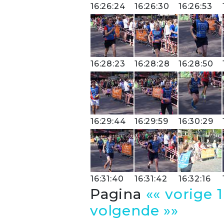
16:26:24
16:26:30
16:26:53
16:28:23
16:28:28
16:28:50
16:29:44
16:29:59
16:30:29
16:31:40
16:31:42
16:32:16
Pagina
«« vorige
1
volgende »»