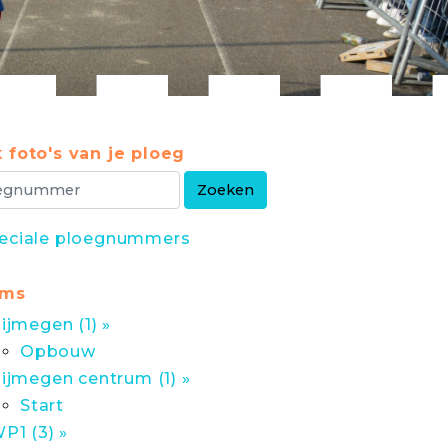
 foto's van je ploeg
eciale ploegnummers
ums
ijmegen (1) »
Opbouw
ijmegen centrum (1) »
Start
P1 (3) »