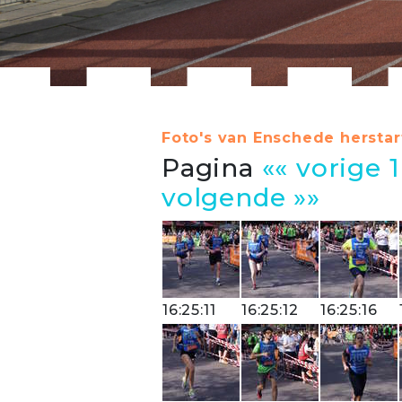
Foto's van Enschede herstart
Pagina
«« vorige
1
volgende »»
16:25:11
16:25:12
16:25:16