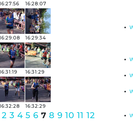
16:27:56
16:28:07
W
16:29:08
16:29:34
W
16:31:19
16:31:29
W
W
16:32:28
16:32:29
2
3
4
5
6
7
8
9
10
11
12
W