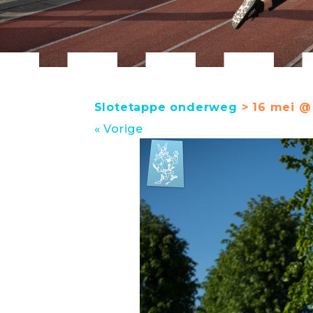
Slotetappe onderweg
> 16 mei @ 
« Vorige