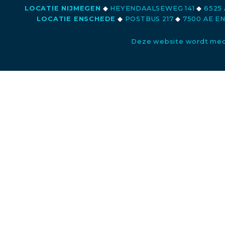
LOCATIE NIJMEGEN
◆
HEYENDAALSEWEG 141
◆
6525 
LOCATIE ENSCHEDE
◆
POSTBUS 217
◆
7500 AE E
Deze website wordt med