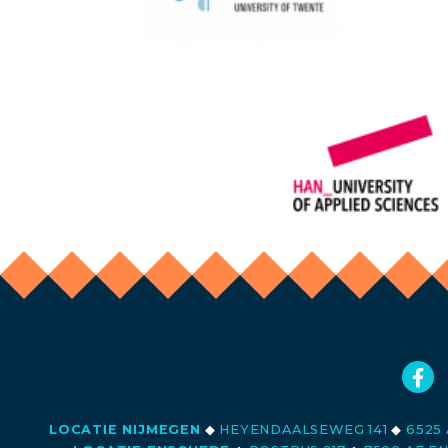
LOCATIE NIJMEGEN
◆
HEYENDAALSEWEG 141
◆
6525 