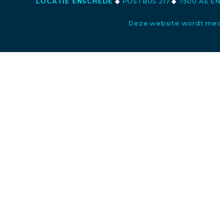
LOCATIE ENSCHEDE
◆
POSTBUS 217
◆
7500 AE E
Deze website wordt med