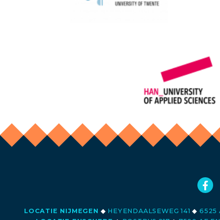
LOCATIE NIJMEGEN
◆
HEYENDAALSEWEG 141
◆
6525 