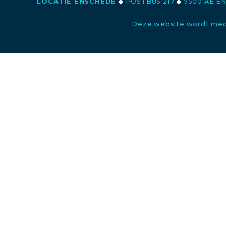
LOCATIE ENSCHEDE
◆
POSTBUS 217
◆
7500 AE E
Deze website wordt med