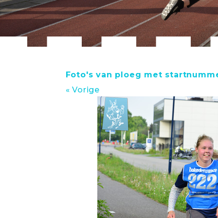
Foto's van ploeg met startnumme
« Vorige