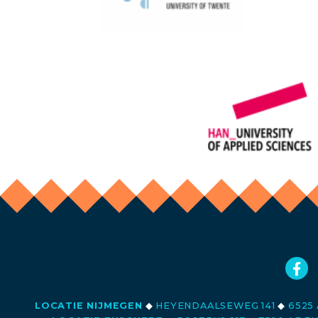
LOCATIE NIJMEGEN
◆
HEYENDAALSEWEG 141
◆
6525 