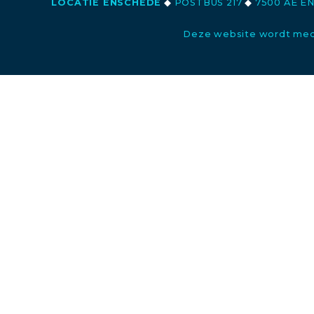
LOCATIE ENSCHEDE
◆
POSTBUS 217
◆
7500 AE E
Deze website wordt med