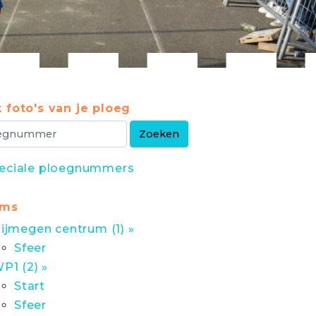
 foto's van je ploeg
eciale ploegnummers
ums
ijmegen centrum (1) »
Sfeer
P1 (2) »
Start
Sfeer