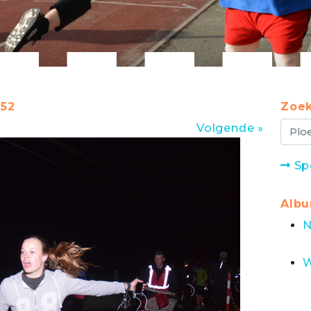
:52
Zoek
Volgende »
Sp
Alb
N
W