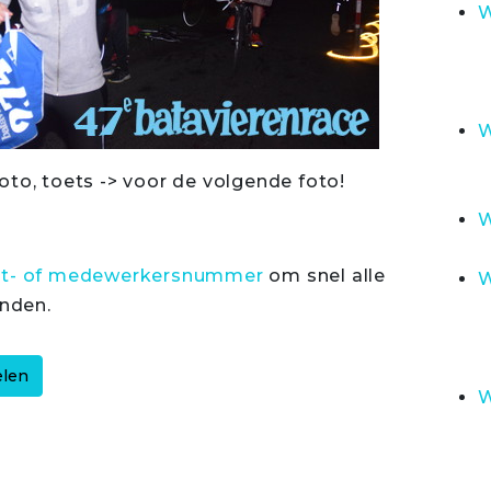
W
W
oto, toets -> voor de volgende foto!
W
rt- of medewerkersnummer
om snel alle
W
inden.
W