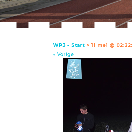
WP3 - Start
> 11 mei @ 02:22
« Vorige