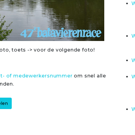
W
W
oto, toets -> voor de volgende foto!
W
rt- of medewerkersnummer
om snel alle
W
inden.
W