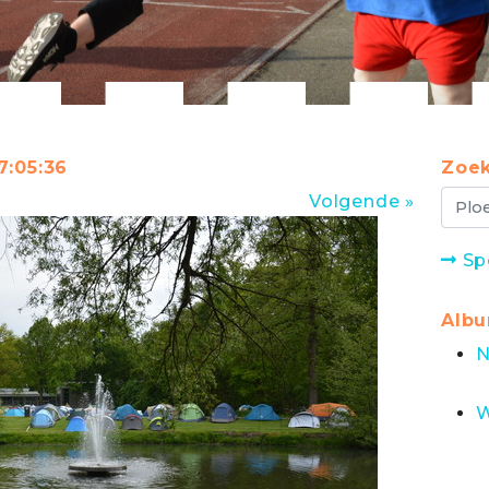
7:05:36
Zoek
Volgende »
Sp
Alb
N
W