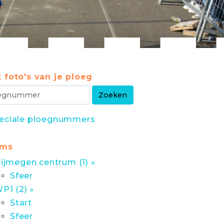
 foto's van je ploeg
eciale ploegnummers
ums
ijmegen centrum (1) »
Sfeer
P1 (2) »
Start
Sfeer