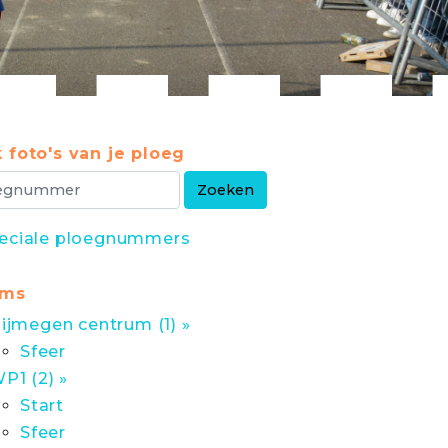
 foto's van je ploeg
eciale ploegnummers
ums
ijmegen centrum (1) »
Sfeer
P1 (2) »
Start
Sfeer