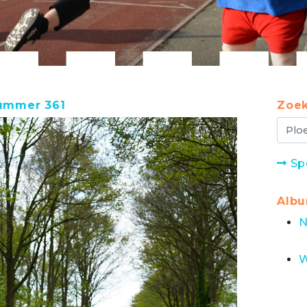
nummer 361
Zoek
Sp
Alb
N
W