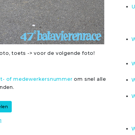
U
W
oto, toets -> voor de volgende foto!
W
rt- of medewerkersnummer
om snel alle
W
inden.
W
1
W