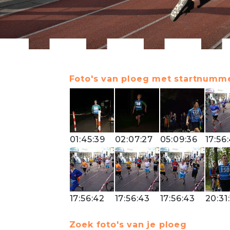
Foto's van ploeg met startnumme
01:45:39
02:07:27
05:09:36
17:56
17:56:42
17:56:43
17:56:43
20:31
Zoek foto's van je ploeg