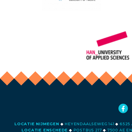
LOCATIE NIJMEGEN
◆
HEYENDAALSEWEG 141
◆
6525 
LOCATIE ENSCHEDE
◆
POSTBUS 217
◆
7500 AE E