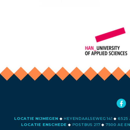
LOCATIE NIJMEGEN
◆
HEYENDAALSEWEG 141
◆
6525 
LOCATIE ENSCHEDE
◆
POSTBUS 217
◆
7500 AE E